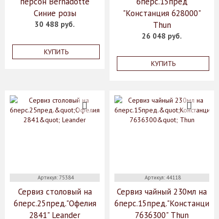
персон Bernadotte
6перс.15пред
Синие розы
"Констанция 628000"
30 488 руб.
Thun
26 048 руб.
КУПИТЬ
КУПИТЬ
Артикул: 75384
Артикул: 44118
Сервиз столовый на
Сервиз чайный 230мл на
6перс.25пред."Офелия
6перс.15пред."Констанция
2841" Leander
7636300" Thun