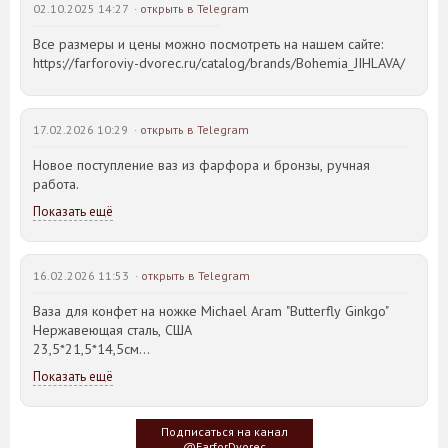
02.10.2025 14:27 ·
открыть в Telegram
Все размеры и цены можно посмотреть на нашем сайте:
https://farforoviy-dvorec.ru/catalog/brands/Bohemia_JIHLAVA/
17.02.2026 10:29 ·
открыть в Telegram
Новое поступление ваз из фарфора и бронзы, ручная
работа.
Показать ещё
16.02.2026 11:53 ·
открыть в Telegram
Ваза для конфет на ножке Michael Aram "Butterfly Ginkgo"
Нержавеющая сталь, США
23,5*21,5*14,5см
Показать ещё
Идея такого дизайна предметов сервировки стола пришла
создателю, когда он впервые увидел дерево Гинкго Билоба,
у которого растут двойные листья, напоминающие крылья
Подписаться на канал
бабочки
@FarforDvorec