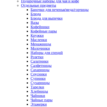
Подарочные наборы для чая и кофе
Отдельные предметы
Баночки для печенья/меда/горчицы
Блюда
Блюда для выпечки
Вазы
Кофейники
Кофейные пары
Кружки
Масленки
Менажницы
Молочники
Наборы для специй
Розетки
Салатники
Салфетницы
Сахарницы
Соусники
Супники
Сухарницы
Тарелки
Хлебницы
Чайники
Чайные пары
Этажерки