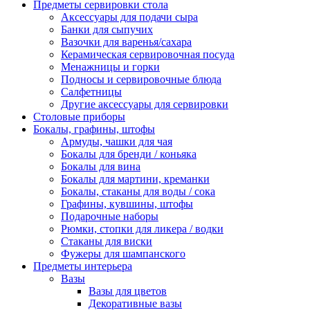
Предметы сервировки стола
Аксессуары для подачи сыра
Банки для сыпучих
Вазочки для варенья/сахара
Керамическая сервировочная посуда
Менажницы и горки
Подносы и сервировочные блюда
Салфетницы
Другие аксессуары для сервировки
Столовые приборы
Бокалы, графины, штофы
Армуды, чашки для чая
Бокалы для бренди / коньяка
Бокалы для вина
Бокалы для мартини, креманки
Бокалы, стаканы для воды / сока
Графины, кувшины, штофы
Подарочные наборы
Рюмки, стопки для ликера / водки
Стаканы для виски
Фужеры для шампанского
Предметы интерьера
Вазы
Вазы для цветов
Декоративные вазы