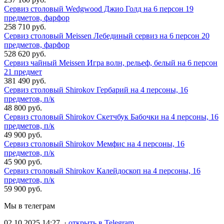
Сервиз столовый Wedgwood Джио Голд на 6 персон 19
предметов, фарфор
258 710 руб.
Сервиз столовый Meissen Лебединый сервиз на 6 персон 20
предметов, фарфор
528 620 руб.
Сервиз чайный Meissen Игра волн, рельеф, белый на 6 персон
21 предмет
381 490 руб.
Сервиз столовый Shirokov Гербарий на 4 персоны, 16
предметов, п/к
48 800 руб.
Сервиз столовый Shirokov Скетчбук Бабочки на 4 персоны, 16
предметов, п/к
49 900 руб.
Сервиз столовый Shirokov Мемфис на 4 персоны, 16
предметов, п/к
45 900 руб.
Сервиз столовый Shirokov Калейдоскоп на 4 персоны, 16
предметов, п/к
59 900 руб.
Мы в телеграм
02.10.2025 14:27 ·
открыть в Telegram