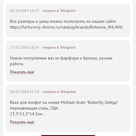
02.10.2025 14:27 ·
открыть в Telegram
Все размеры и цены можно посмотреть на нашем сайте:
https://farforoviy-dvorec.ru/catalog/brands/Bohemia_JIHLAVA/
17.02.2026 10:29 ·
открыть в Telegram
Новое поступление ваз из фарфора и бронзы, ручная
работа.
Показать ещё
16.02.2026 11:53 ·
открыть в Telegram
Ваза для конфет на ножке Michael Aram "Butterfly Ginkgo"
Нержавеющая сталь, США
23,5*21,5*14,5см
Показать ещё
Идея такого дизайна предметов сервировки стола пришла
создателю, когда он впервые увидел дерево Гинкго Билоба,