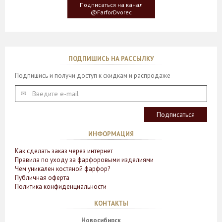
у которого растут двойные листья, напоминающие крылья
Подписаться на канал
бабочки
@FarforDvorec
ПОДПИШИСЬ НА РАССЫЛКУ
Подпишись и получи доступ к скидкам и распродаже
ИНФОРМАЦИЯ
Как сделать заказ через интернет
Правила по уходу за фарфоровыми изделиями
Чем уникален костяной фарфор?
Публичная оферта
Политика конфиденциальности
КОНТАКТЫ
Новосибирск