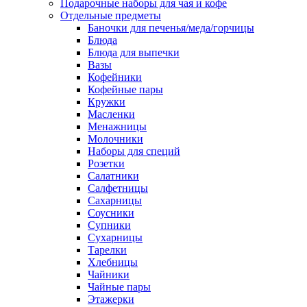
Подарочные наборы для чая и кофе
Отдельные предметы
Баночки для печенья/меда/горчицы
Блюда
Блюда для выпечки
Вазы
Кофейники
Кофейные пары
Кружки
Масленки
Менажницы
Молочники
Наборы для специй
Розетки
Салатники
Салфетницы
Сахарницы
Соусники
Супники
Сухарницы
Тарелки
Хлебницы
Чайники
Чайные пары
Этажерки