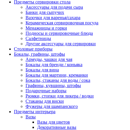
Предметы сервировки стола
Аксессуары для подачи сыра
Банки для сыпучих
Вазочки для варенья/сахара
Керамическая сервировочная посуда
Менажницы и горки
Подносы и сервировочные блюда
Салфетницы
Другие аксессуары для сервировки
Столовые приборы
Бокалы, графины, штофы
Армуды, чашки для чая
Бокалы для бренди / коньяка
Бокалы для вина
Бокалы для мартини, креманки
Бокалы, стаканы для воды / сока
Графины, кувшины, штофы
Подарочные наборы
Рюмки, стопки для ликера / водки
Стаканы для виски
Фужеры для шампанского
Предметы интерьера
Вазы
Вазы для цветов
Декоративные вазы