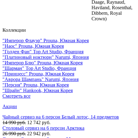
Daage, Raynaud,
Haviland, Rosenthal,
Dibbern, Royal
Crown)
Коллекции
"Имперор Флауэр" Prouna, Южная Корея
"Наос" Prouna, Южная Корея
"Голден Фан" Top Art Studio, Франция
"Платиновый ноктюрн" Narumi, Япония
"Имперор Блю" Prouna, Южная Корея
"Шарман" Top Art Studio, Франция
"Принцесс" Prouna, Южная Корея
"Аврора Шампань" Narumi, Япония
"Персия" Prouna, Южная Корея
"Шрайн" Hankook, Южная Корея
Смотреть все
Акции
Чайный сервиз на 6 персон Белый лотос, 14 предметов
14 990 руб.
12 742 руб.
Столовый сервиз на 6 персон Арктика
26 990 руб.
22 942 руб.