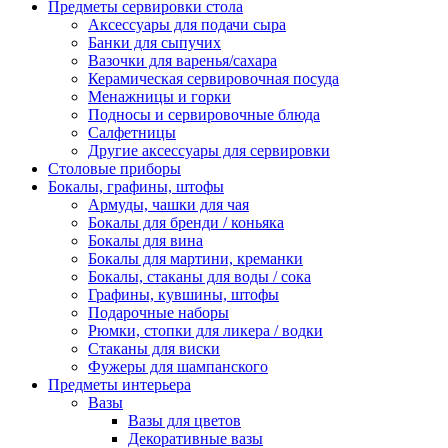
Предметы сервировки стола
Аксессуары для подачи сыра
Банки для сыпучих
Вазочки для варенья/сахара
Керамическая сервировочная посуда
Менажницы и горки
Подносы и сервировочные блюда
Салфетницы
Другие аксессуары для сервировки
Столовые приборы
Бокалы, графины, штофы
Армуды, чашки для чая
Бокалы для бренди / коньяка
Бокалы для вина
Бокалы для мартини, креманки
Бокалы, стаканы для воды / сока
Графины, кувшины, штофы
Подарочные наборы
Рюмки, стопки для ликера / водки
Стаканы для виски
Фужеры для шампанского
Предметы интерьера
Вазы
Вазы для цветов
Декоративные вазы