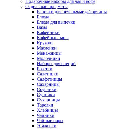
Подарочные наборы для чая и кофе
Отдельные предметы
Баночки для печенья/меда/горчицы
Блюда
Блюда для выпечки
Вазы
Кофейники
Кофейные пары
Кружки
Масленки
Менажницы
Молочники
Наборы для специй
Розетки
Салатники
Салфетницы
Сахарницы
Соусники
Супники
Сухарницы
Тарелки
Хлебницы
Чайники
Чайные пары
Этажерки