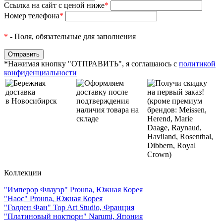
Ссылка на сайт с ценой ниже
*
Номер телефона
*
*
- Поля, обязательные для заполнения
*Нажимая кнопку "ОТПРАВИТЬ", я соглашаюсь с
политикой
конфиденциальности
Бережная
Оформляем
Получи скидку
доставка
доставку после
на первый заказ!
в Новосибирск
подтверждения
(кроме премиум
наличия товара на
брендов: Meissen,
складе
Herend, Marie
Daage, Raynaud,
Haviland, Rosenthal,
Dibbern, Royal
Crown)
Коллекции
"Имперор Флауэр" Prouna, Южная Корея
"Наос" Prouna, Южная Корея
"Голден Фан" Top Art Studio, Франция
"Платиновый ноктюрн" Narumi, Япония