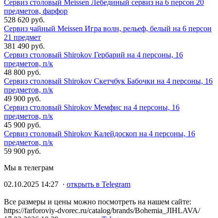
Сервиз столовый Meissen Лебединый сервиз на 6 персон 20
предметов, фарфор
528 620 руб.
Сервиз чайный Meissen Игра волн, рельеф, белый на 6 персон
21 предмет
381 490 руб.
Сервиз столовый Shirokov Гербарий на 4 персоны, 16
предметов, п/к
48 800 руб.
Сервиз столовый Shirokov Скетчбук Бабочки на 4 персоны, 16
предметов, п/к
49 900 руб.
Сервиз столовый Shirokov Мемфис на 4 персоны, 16
предметов, п/к
45 900 руб.
Сервиз столовый Shirokov Калейдоскоп на 4 персоны, 16
предметов, п/к
59 900 руб.
Мы в телеграм
02.10.2025 14:27 ·
открыть в Telegram
Все размеры и цены можно посмотреть на нашем сайте:
https://farforoviy-dvorec.ru/catalog/brands/Bohemia_JIHLAVA/