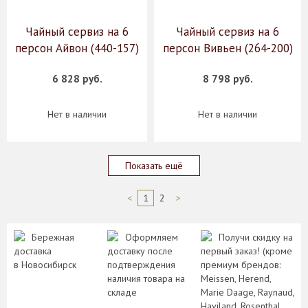
Чайный сервиз на 6
Чайный сервиз на 6
персон Айвон (440-157)
персон Вивьен (264-200)
6 828 руб.
8 798 руб.
Нет в наличии
Нет в наличии
Показать ещё
<
1
2
>
Бережная
Оформляем
Получи скидку на
доставка
доставку после
первый заказ! (кроме
в Новосибирск
подтверждения
премиум брендов:
наличия товара на
Meissen, Herend,
складе
Marie Daage, Raynaud,
Haviland, Rosenthal,