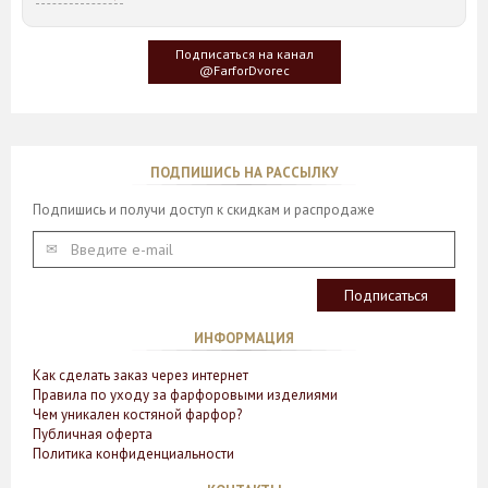
Идея такого дизайна предметов сервировки стола пришла
создателю, когда он впервые увидел дерево Гинкго Билоба,
у которого растут двойные листья, напоминающие крылья
Подписаться на канал
бабочки
@FarforDvorec
ПОДПИШИСЬ НА РАССЫЛКУ
Подпишись и получи доступ к скидкам и распродаже
ИНФОРМАЦИЯ
Как сделать заказ через интернет
Правила по уходу за фарфоровыми изделиями
Чем уникален костяной фарфор?
Публичная оферта
Политика конфиденциальности