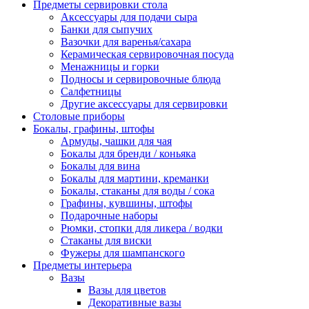
Предметы сервировки стола
Аксессуары для подачи сыра
Банки для сыпучих
Вазочки для варенья/сахара
Керамическая сервировочная посуда
Менажницы и горки
Подносы и сервировочные блюда
Салфетницы
Другие аксессуары для сервировки
Столовые приборы
Бокалы, графины, штофы
Армуды, чашки для чая
Бокалы для бренди / коньяка
Бокалы для вина
Бокалы для мартини, креманки
Бокалы, стаканы для воды / сока
Графины, кувшины, штофы
Подарочные наборы
Рюмки, стопки для ликера / водки
Стаканы для виски
Фужеры для шампанского
Предметы интерьера
Вазы
Вазы для цветов
Декоративные вазы