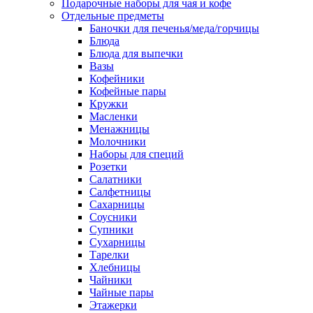
Подарочные наборы для чая и кофе
Отдельные предметы
Баночки для печенья/меда/горчицы
Блюда
Блюда для выпечки
Вазы
Кофейники
Кофейные пары
Кружки
Масленки
Менажницы
Молочники
Наборы для специй
Розетки
Салатники
Салфетницы
Сахарницы
Соусники
Супники
Сухарницы
Тарелки
Хлебницы
Чайники
Чайные пары
Этажерки