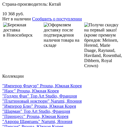
Страна-производитель: Китай
10 368 руб.
Нет в наличии
Сообщить о поступлении
Бережная
Оформляем
Получи скидку
доставка
доставку после
на первый заказ!
в Новосибирск
подтверждения
(кроме премиум
наличия товара на
брендов: Meissen,
складе
Herend, Marie
Daage, Raynaud,
Haviland, Rosenthal,
Dibbern, Royal
Crown)
Коллекции
"Имперор Флауэр" Prouna, Южная Корея
"Наос" Prouna, Южная Корея
"Голден Фан" Top Art Studio, Франция
"Платиновый ноктюрн" Narumi, Япония
"Имперор Блю" Prouna, Южная Корея
"Шарман" Top Art Studio, Франция
"Принцесс" Prouna, Южная Корея
"Аврора Шампань" Narumi, Япония
"Персия" Prouna, Южная Корея