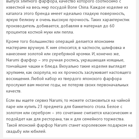
выпуск элитного фарфора, качество которого соотносимо с
известной на весь мир посудой Bone China. Каждое изделие из
каталога этого бренда имеет идеально гладкую поверхность,
яркую белизну и очень высокую прочность. Таких характеристик
производитель добивается, добавляя в материал до 60
процентов костной муки или пепла.
Кроме того большинство операций делается японскими
мастерами вручную. К ним относится, в частности, шлифовка и
нанесение золотой или серебряной кромки. И, конечно же,
Narumi фарфор – это ручная роспись, украшающая изящные,
тончайшие чашки и блюда. Визуально такие изделия выглядят
хрупкими, как скорлупа, но их прочность заслуживает настоящего
восхищения. Любой набор из твердого японского фарфора
прослужит вам многие годы, не потеряв своих первоначальных
качеств.
Если вы ищете сервиз Narumi, то можете остановиться на чайной
паре или купить 23 предмета для банкетного стола. Белое с
золотом или серебром – это сочетание считается классическим и
подойдет как для ресторана, так и для семейного торжества.
Такой японский фарфор Narumi станет королевским подарком на
свадьбу или юбилей.