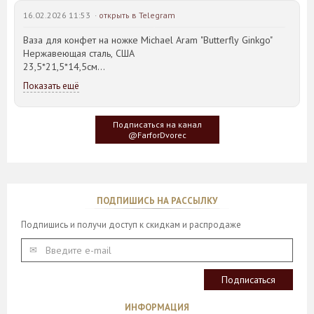
16.02.2026 11:53 ·
открыть в Telegram
Ваза для конфет на ножке Michael Aram "Butterfly Ginkgo"
Нержавеющая сталь, США
23,5*21,5*14,5см
Показать ещё
Идея такого дизайна предметов сервировки стола пришла
создателю, когда он впервые увидел дерево Гинкго Билоба,
у которого растут двойные листья, напоминающие крылья
Подписаться на канал
бабочки
@FarforDvorec
ПОДПИШИСЬ НА РАССЫЛКУ
Подпишись и получи доступ к скидкам и распродаже
ИНФОРМАЦИЯ