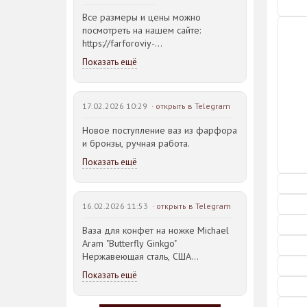
Все размеры и цены можно
посмотреть на нашем сайте:
https://farforoviy-
dvorec.ru/catalog/brands/Bohemia_JIHLAVA/
Показать ещё
17.02.2026 10:29 ·
открыть в Telegram
Новое поступление ваз из фарфора
и бронзы, ручная работа.
Показать ещё
16.02.2026 11:53 ·
открыть в Telegram
Ваза для конфет на ножке Michael
Aram "Butterfly Ginkgo"
Нержавеющая сталь, США
23,5*21,5*14,5см
Показать ещё
Идея такого дизайна предметов