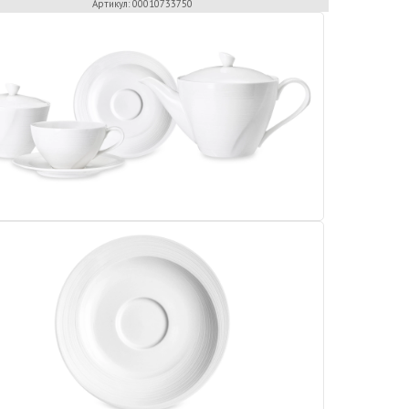
Артикул: 00010733750