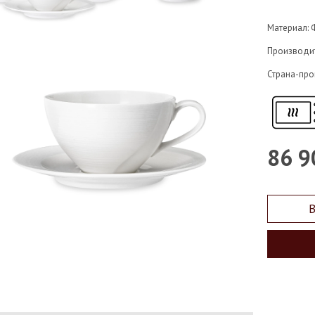
Материал: 
Производи
Страна-про
86 9
В