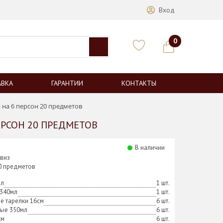
Вход
0
АВКА
ГАРАНТИИ
КОНТАКТЫ
на 6 персон 20 предметов
РСОН 20 ПРЕДМЕТОВ
В наличии
виз
20 предметов
7л
1 шт.
 340мл
1 шт.
е тарелки 16см
6 шт.
ные 350мл
6 шт.
см
6 шт.