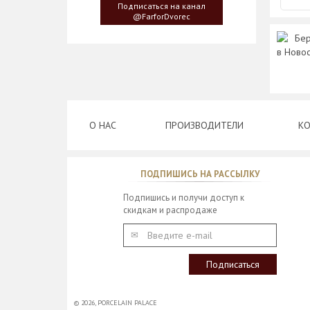
сервировки стола пришла
Подписаться на канал
создателю, когда он впервые
@FarforDvorec
увидел дерево Гинкго Билоба, у
Бер
которого растут двойные листья,
в Ново
напоминающие крылья бабочки
О НАС
ПРОИЗВОДИТЕЛИ
КО
ПОДПИШИСЬ НА РАССЫЛКУ
Подпишись и получи доступ к
скидкам и распродаже
© 2026,
PORCELAIN PALACE