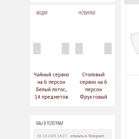
АКЦИИ
НОВИНКИ
Чайный сервиз
Столовый
на 6 персон
сервиз на 6
Белый лотос,
персон
14 предметов
Фруктовый
14 990
сад (590-651)
31 528
руб.
12
руб.
МЫ В ТЕЛЕГРАМ
742 руб.
02.10.2025 14:27 ·
открыть в Telegram